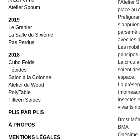
l’Atelier
Atelier Spoum
place au 
Préfiguran
2019
s’appuient
Le Grenier
parsemé d
La Salle du Sixième
avec les l
Pas Perdus
Les mobili
principes
2018
La circula
Cubo Folds
soient des
Tétridés
espace.
Salon à la Colonne
La présen
Atelier du Wood
(moineaux
PolyTable
insectes e
Fifteen Stripes
vivants n
PLIS PAR PLIS
Brest Mét
À PROPOS
BMA
Onésime
MENTIONS LÉGALES