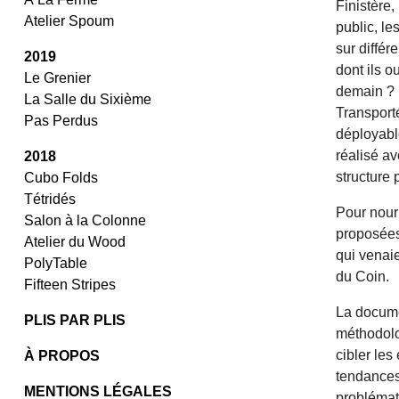
Finistère,
Atelier Spoum
public, le
sur diffé
2019
dont ils o
Le Grenier
demain ?
La Salle du Sixième
Transport
Pas Perdus
déployable
réalisé a
2018
structure 
Cubo Folds
Tétridés
Pour nourr
Salon à la Colonne
proposées
Atelier du Wood
qui venai
PolyTable
du Coin.
Fifteen Stripes
La docume
PLIS PAR PLIS
méthodolo
cibler le
À PROPOS
tendances
MENTIONS LÉGALES
problémati