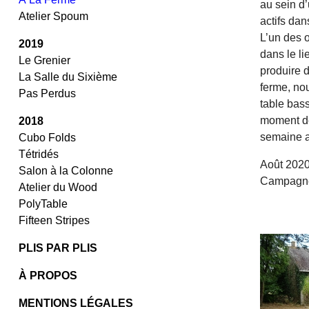
au sein d
Atelier Spoum
actifs dan
L’un des o
2019
dans le li
Le Grenier
produire d
La Salle du Sixième
ferme, no
Pas Perdus
table bass
moment de
2018
semaine a
Cubo Folds
Tétridés
Août 202
Salon à la Colonne
Campagne
Atelier du Wood
/
PolyTable
/
Fifteen Stripes
PLIS PAR PLIS
À PROPOS
MENTIONS LÉGALES