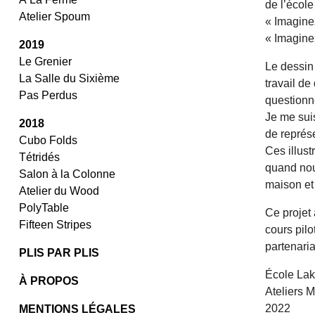
de l’écol
Atelier Spoum
« Imagine
« Imagine
2019
Le Grenier
Le dessin 
La Salle du Sixième
travail de
Pas Perdus
questionn
Je me suis
2018
de représe
Cubo Folds
Ces illust
Tétridés
quand nou
Salon à la Colonne
maison et 
Atelier du Wood
PolyTable
Ce projet
Fifteen Stripes
cours pilo
partenaria
PLIS PAR PLIS
École Lak
À PROPOS
Ateliers M
2022
MENTIONS LÉGALES