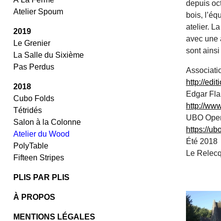
depuis oct
Atelier Spoum
bois, l’é
atelier. L
2019
avec une a
Le Grenier
sont ainsi
La Salle du Sixième
Pas Perdus
Associati
http://edit
2018
Edgar Fl
Cubo Folds
http://ww
Tétridés
UBO Open
Salon à la Colonne
https://ub
Atelier du Wood
Été 2018
PolyTable
Le Relec
Fifteen Stripes
/
/
PLIS PAR PLIS
À PROPOS
MENTIONS LÉGALES