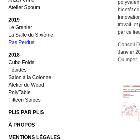
polyvalen
Atelier Spoum
bientôt co
Innovatio
2019
travail, 
Le Grenier
par ce lie
La Salle du Sixième
Pas Perdus
Conseil D
Janvier 2
2018
Quimper
Cubo Folds
/
Tétridés
/
Salon à la Colonne
Atelier du Wood
PolyTable
Fifteen Stripes
PLIS PAR PLIS
À PROPOS
MENTIONS LÉGALES