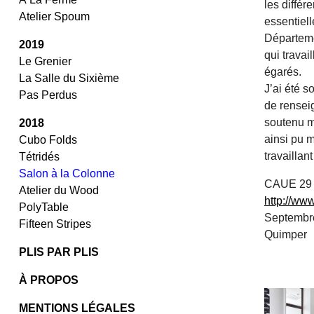
les différ
Atelier Spoum
essentiell
Départemen
2019
qui travai
Le Grenier
égarés.
La Salle du Sixième
J’ai été s
Pas Perdus
de rensei
soutenu m
2018
ainsi pu m
Cubo Folds
travaillan
Tétridés
Salon à la Colonne
CAUE 29
Atelier du Wood
http://www
PolyTable
Septembr
Fifteen Stripes
Quimper
/
PLIS PAR PLIS
/
À PROPOS
MENTIONS LÉGALES