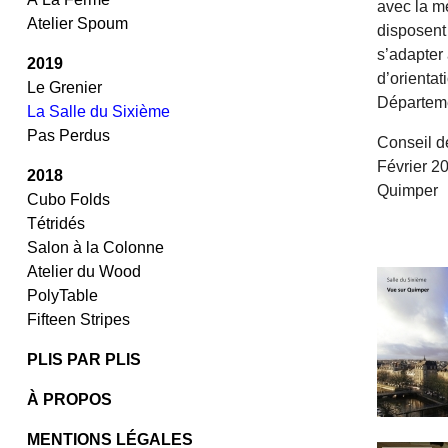
avec la m
Atelier Spoum
disposent
s’adapter 
2019
d’orientat
Le Grenier
Départeme
La Salle du Sixième
Pas Perdus
Conseil d
Février 2
2018
Quimper
Cubo Folds
/
Tétridés
/
Salon à la Colonne
Atelier du Wood
PolyTable
Fifteen Stripes
PLIS PAR PLIS
À PROPOS
MENTIONS LÉGALES