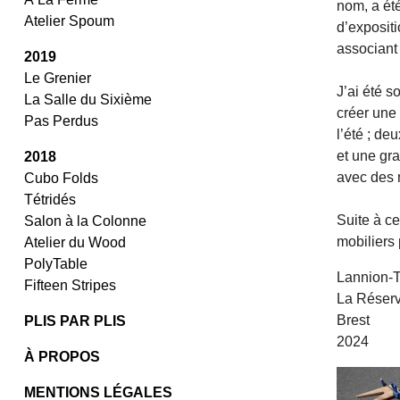
nom, a été
Atelier Spoum
d’expositi
associant
2019
Le Grenier
J’ai été s
La Salle du Sixième
créer une
Pas Perdus
l’été ; de
et une gr
2018
avec des 
Cubo Folds
Tétridés
Suite à c
Salon à la Colonne
mobiliers 
Atelier du Wood
PolyTable
Lannion-
Fifteen Stripes
La Réserv
Brest
PLIS PAR PLIS
2024
À PROPOS
MENTIONS LÉGALES