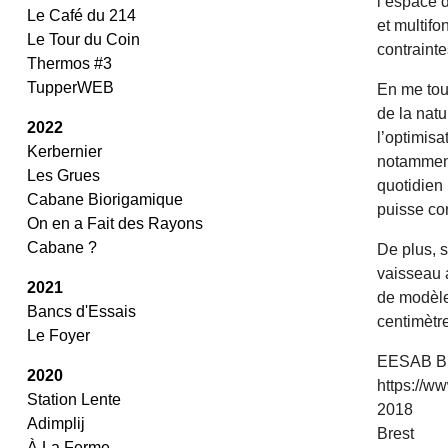
l’espace 
Le Café du 214
et multifo
Le Tour du Coin
contraint
Thermos #3
TupperWEB
En me tou
de la natu
2022
l’optimisa
Kerbernier
notamment 
Les Grues
quotidien
Cabane Biorigamique
puisse co
On en a Fait des Rayons
Cabane ?
De plus, s
vaisseau a
2021
de modèle
Bancs d'Essais
centimètre
Le Foyer
EESAB Br
2020
https://ww
Station Lente
2018
Adimplij
Brest
À La Ferme