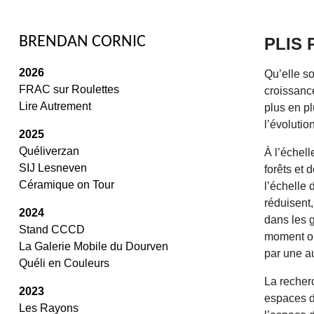
/
BRENDAN CORNIC
PLIS 
2026
Qu’elle s
FRAC sur Roulettes
croissanc
Lire Autrement
plus en pl
l’évolutio
2025
Quéliverzan
À l’échell
SIJ Lesneven
forêts et 
Céramique on Tour
l’échelle 
réduisent
2024
dans les 
Stand CCCD
moment où
La Galerie Mobile du Dourven
par une a
Quéli en Couleurs
La recherc
2023
espaces de
Les Rayons